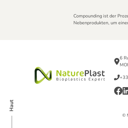
Compounding ist der Proze
Nebenprodukten, um einen 
6 R
MON
+33
Haut
©